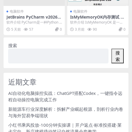
电脑软件
电脑软件
JetBrains PyCharm v2026.
IsMyMemoryOK内存测试 v
2.0.0高级版
1.33绿色版
软件介绍 PyCharm是一种Python I
软件介绍 IsMyMemoryOK 是一款
DE（Integrated Dev...
轻量级内存诊断工具，专注于帮助
5 天前
57
0
3 月前
90
0
用户快速...
搜索
搜
索
近期文章
AI自动化电脑操控实战：ChatGPT搭配Codex，一键指令远
程自动操控电脑完成工作
新能源车行业深度解析：拆解产业崛起根源，剖析行业内卷
与海外贸易争端现状
小红书乘风投放-100分钟实操课｜开户返点·标准投搭建·莱
卡定向，新店建模撬动笔记自然流量全套教学