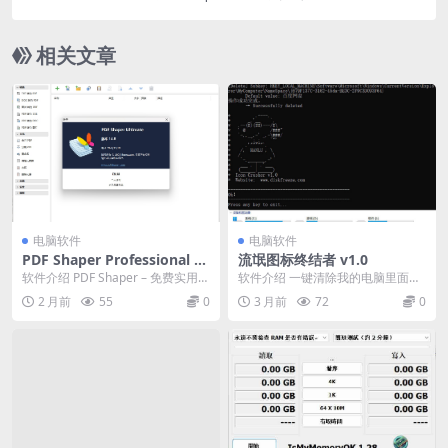
相关文章
电脑软件
电脑软件
PDF Shaper Professional v1
流氓图标终结者 v1.0
5.6
软件介绍 PDF Shaper – 免费实用的
软件介绍 一键清除我的电脑里面软
全能PDF工具箱！这款PDF转换器...
件图标删除工具，还你一个干净的
2 月前
55
0
3 月前
72
0
电脑。 软件截图