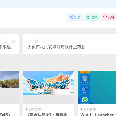
分享
收藏
点赞(
上一篇
下一篇
 不限速下
大象库收集安卓好用软件上万款
载
安卓软件
安卓软件
平线5》顶
《勇者斗恶龙7：重新构
Win 11 Launche