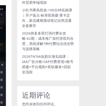
外贸易争端现状
小红书乘风投放-100分钟实操课
｜开户返点·标准投搭建·莱卡定
向，新店建模撬动笔记自然流量
全套教学
2026拼多多双打强付费全攻
略-62期；成本推广加托管双剑合
璧，系统讲解7种付费玩法优劣势
与选择策略
2026TikTok短剧出海实战课：
IAA广告分账×IAP付费变现×账号
搭建×平台规则×双轨爆发×回款
全流程
近期评论
您尚未收到任何评论。