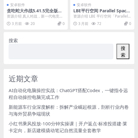
安卓软件
安卓软件
贪吃蛇大作战5.41.5完全版★
LBE平行空间 Parallel Space
2026新一代电竞手游
Pro v4.0.9557专业版
资源介绍 真人对战，新一代电竞手
资源介绍 LBE 平行空间「Parallel S
游，大神带队妹子多多！组团开
pace Pro」「原 LBE ...
3 月前
20
0
3 月前
72
0
黑，超畅快燃情团战，...
搜索
搜
索
近期文章
AI自动化电脑操控实战：ChatGPT搭配Codex，一键指令远
程自动操控电脑完成工作
新能源车行业深度解析：拆解产业崛起根源，剖析行业内卷
与海外贸易争端现状
小红书乘风投放-100分钟实操课｜开户返点·标准投搭建·莱
卡定向，新店建模撬动笔记自然流量全套教学