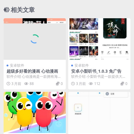
相关文章
安卓软件
安卓软件
超级多好看的漫画 心动漫画
安卓小梨听书_1.0.3 免广告
软件介绍 心动漫画是一款拥有海量
软件介绍 小梨听书是一款提供大量
漫画资源的APP，超强漫画搜索引
优质有声内容的听书App，涵盖小
3 月前
88
0
3 月前
112
0
擎，让你可以观看...
说、相声、评书、...