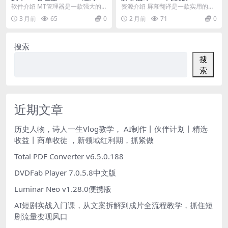
改神器
软件介绍 MT管理器是一款强大的
资源介绍 屏幕翻译是一款实用的手
文件管理工具和APK逆向修改神
机应用，它能够实时识别并翻译屏
3 月前
65
0
2 月前
71
0
器。如果你喜欢它的...
幕上显示的文字。用...
搜索
搜
索
近期文章
历史人物，诗人一生Vlog教学， AI制作丨伙伴计划丨精选
收益丨商单收徒 ，新领域红利期，抓紧做
Total PDF Converter v6.5.0.188
DVDFab Player 7.0.5.8中文版
Luminar Neo v1.28.0便携版
AI短剧实战入门课，从文案拆解到成片全流程教学，抓住短
剧流量变现风口