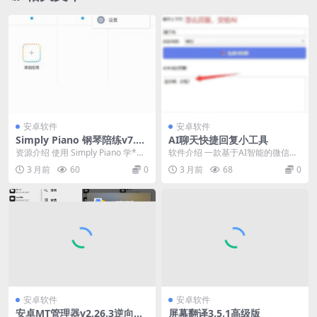
安卓软件
安卓软件
Simply Piano 钢琴陪练v7.3
AI聊天快捷回复小工具
1.1高级版
资源介绍 使用 Simply Piano 学*弹
软件介绍 一款基于AI智能的微信聊
钢琴既快速又有趣，适合初学者和
天辅助工具，可一键生成个性化回
3 月前
60
0
3 月前
68
0
职...
复、自动处理常见...
安卓软件
安卓软件
安卓MT管理器v2.26.3逆向修
屏幕翻译3.5.1高级版