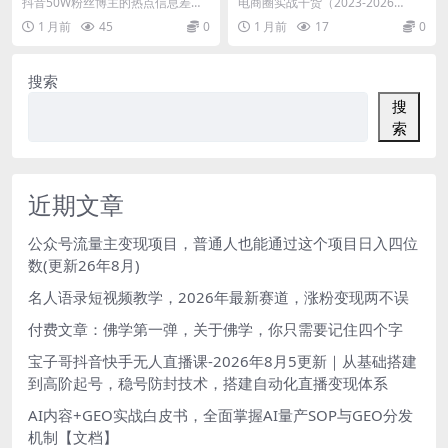
差教学，多平台发布(抖音快手
年)，覆盖淘系、拼多多、抖
抖音50W粉丝博主的热点信息差教
电商圈实战干货（2023-2026
B站视频号微博等)，1个视频
音、小红书等多平台，助力电
学，多平台发布（抖音快手B站视频
年），覆盖淘系、拼多多、抖音、
1 月前
45
0
1 月前
17
0
多份收益，月入2W+
商人避开坑、提效率、稳盈利
号微博等），1个...
小红书等多平台，...
(更新06月29日)
搜索
搜
索
近期文章
公众号流量主变现项目，普通人也能通过这个项目日入四位
数(更新26年8月)
名人语录短视频教学，2026年最新赛道，涨粉变现两不误
付费文章：佛学第一弹，关于佛学，你只需要记住四个字
宝子哥抖音快手无人直播课-2026年8月5更新｜从基础搭建
到高阶起号，稳号防封技术，搭建自动化直播变现体系
AI内容+GEO实战白皮书，全面掌握AI量产SOP与GEO分发
机制【文档】