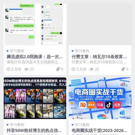
学习教程
学习教程
薅流虚拟2.0陪跑课：选一次品
付费文章：纳瓦尔10条致富心
淘宝闲鱼同步卖，日入100-20
法
课程介绍 因为是今天主陪跑和主自
付费文章：纳瓦尔10条致富心法 课
0纯利，0成本AI流程化操作
营的项目，刚刚第一期反馈还不
程介绍 纳瓦尔的原话是:地位游戏是
2 月前
27
0
5 天前
22
0
错，也在学员交付过程...
零和游戏，而...
学习教程
学习教程
抖音50W粉丝博主的热点信息
电商圈实战干货(2023-2026