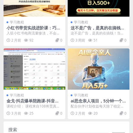
学习教程
学习教程
小红书带货实战进阶课：巧用
这不是广告，是真的在搞钱！
AI工具批量创作内容，开店选
当天做，当天变现，单号日入
入驻小红书电商流量惨淡，不会批
这不是广告，是真的在搞钱！当天
品合规运营实现店铺增收
稳定500+，长期稳定可做！
量做内容、不懂选品开店规则，极
做，当天变现，单号日入稳定500
2 月前
92
0
3 周前
51
0
【揭秘】
易踩坑亏损。本训练营...
+，长期稳定可做！...
学习教程
学习教程
金戈·抖店爆单陪跑课-抖音小
ai思念亲人项目，5分钟一个视
店爆单陪跑(更新10月)
频，配合伙伴计划收益，月入
课程介绍： 课程来自108将贾真，
配合伙伴计划收益每天除了稳定付
5万+
金戈老师的抖店爆单陪跑课-抖音小
费收益外还能挣个工资,5分钟一个
3 月前
25
0
2 月前
20
0
店爆单陪跑。涵...
视频 ...
搜索