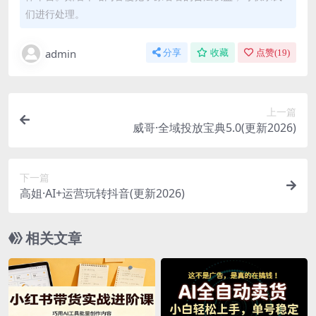
们进行处理。
admin
分享
收藏
点赞(
19
)
上一篇
威哥·全域投放宝典5.0(更新2026)
下一篇
高姐·AI+运营玩转抖音(更新2026)
相关文章