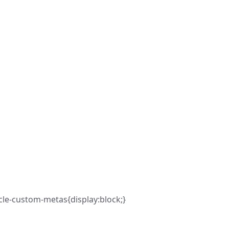
le-custom-metas{display:block;}