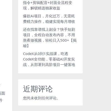
指令+剪辑配音+封面全流程变
现，解锁精选独家收益
爆款Ai项目，月化过万，无需耗
费精力操作，稳健实现每月增收
还在找靠谱线上副业？快手短剧
项目，全程自动发布内容，不用
熬夜做视频，轻松日入500+【揭
秘】
CodeX从0到1实战课，吃透
CodeX全功能，零基础AI开发实
战，从部署到高阶项目一键落地
巧
近期评论
画面
您尚未收到任何评论。
吟