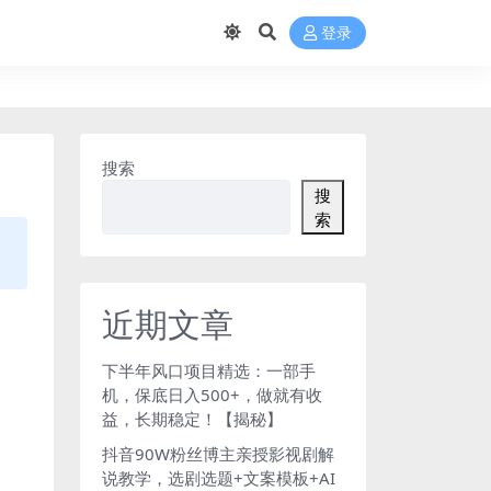
登录
搜索
搜
索
近期文章
下半年风口项目精选：一部手
机，保底日入500+，做就有收
益，长期稳定！【揭秘】
抖音90W粉丝博主亲授影视剧解
说教学，选剧选题+文案模板+AI