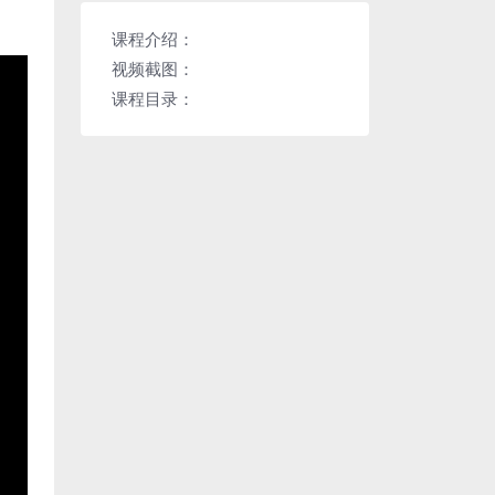
课程介绍：
视频截图：
课程目录：