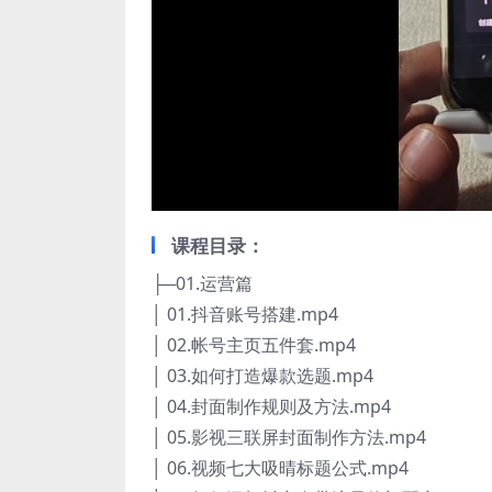
课程目录：
├─01.运营篇
│ 01.抖音账号搭建.mp4
│ 02.帐号主页五件套.mp4
│ 03.如何打造爆款选题.mp4
│ 04.封面制作规则及方法.mp4
│ 05.影视三联屏封面制作方法.mp4
│ 06.视频七大吸晴标题公式.mp4