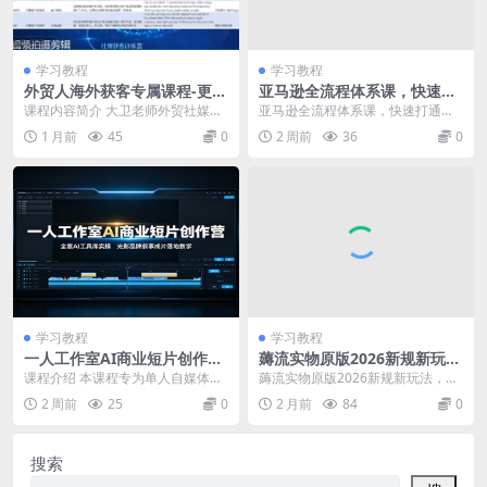
学习教程
学习教程
外贸人海外获客专属课程-更新
亚马逊全流程体系课，快速打
6月，讲解社媒账号运营AI矩
通选品、上架、推广、盈利全
课程内容简介 大卫老师外贸社媒获
亚马逊全流程体系课，快速打通选
阵玩法，社群实时答疑助力开
闭环，少走弯路高效出单
客独家训练营持续更新至6月，系统
品、上架、推广、盈利全闭环，少
1 月前
45
0
2 周前
36
0
发海外客户
讲解海外社媒账号...
走弯路高效出单 课程...
学习教程
学习教程
一人工作室AI商业短片创作
薅流实物原版2026新规新玩
营：全套AI工具库实操，光影
法，上架精细化，AI优化，几
课程介绍 本课程专为单人自媒体、
薅流实物原版2026新规新玩法，上
品牌叙事成片落地教学
天就能出单，单店月收益1k+
小型独立创作者打造，无需团队协
架精细化，AI优化，几天就能出
2 周前
25
0
2 月前
84
0
作，依靠 AI 工...
单，单店月收益1...
搜索