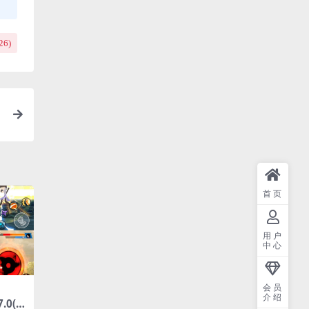
26
)
首页
用户
中心
会员
介绍
.0(无