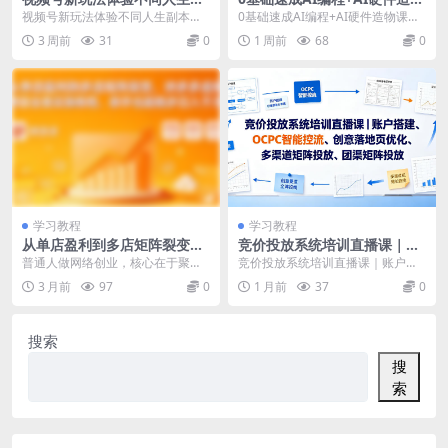
本，懂的人已日入700+，小白
课，0基础速成AI造物，AI时
视频号新玩法体验不同人生副本，
0基础速成AI编程+AI硬件造物课，
轻松上手，0基础轻松上手，
代的大满贯课程
懂的人已日入700+，小白轻松上
0基础速成AI造物，AI时代的大满贯
3 周前
31
0
1 周前
68
0
保姆级教程拆解
手，0基础轻松上手...
课程 课...
学习教程
学习教程
从单店盈利到多店矩阵裂变，
竞价投放系统培训直播课｜账
拼多多虚拟项目全套实操教
户搭建、OCPC智能控流、创
普通人做网络创业，核心在于聚焦
竞价投放系统培训直播课｜账户搭
程，新手也能稳步日入千元
意落地页优化、多渠道矩阵投
赛道、深耕变现。很多人想做电
建、OCPC智能控流、创意落地页优
3 月前
97
0
1 月前
37
0
放、团队管理与副业变现全阶
商，却受限于无资金、无...
化、多渠道矩阵投...
实战
搜索
搜
索