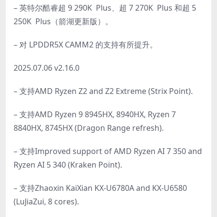
– 英特尔酷睿超 9 290K Plus、超 7 270K Plus 和超 5
250K Plus（箭湖更新版）。
– 对 LPDDR5X CAMM2 的支持有所提升。
2025.07.06 v2.16.0
– 支持AMD Ryzen Z2 and Z2 Extreme (Strix Point).
– 支持AMD Ryzen 9 8945HX, 8940HX, Ryzen 7
8840HX, 8745HX (Dragon Range refresh).
– 支持Improved support of AMD Ryzen AI 7 350 and
Ryzen AI 5 340 (Kraken Point).
– 支持Zhaoxin KaiXian KX-U6780A and KX-U6580
(LuJiaZui, 8 cores).