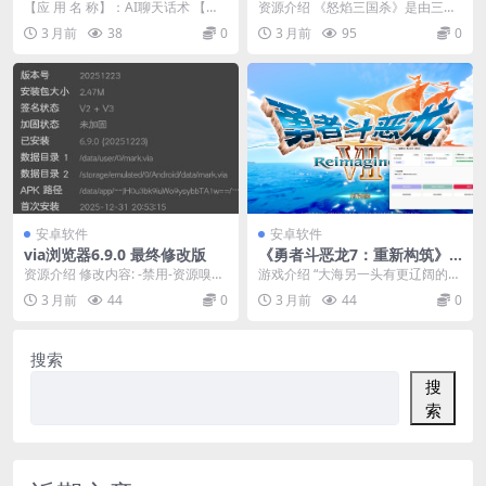
恋爱键盘
国杀工作室原班人马打造
【应 用 名 称】：AI聊天话术 【应
资源介绍 《怒焰三国杀》是由三国
用 版 本】：1.0.4 【应 用 大 ...
杀工作室原班人马打造。经典三国
3 月前
38
0
3 月前
95
0
剧情模式，体验跌宕...
安卓软件
安卓软件
via浏览器6.9.0 最终修改版
《勇者斗恶龙7：重新构筑》
中文版
资源介绍 修改内容: -禁用-资源嗅探
游戏介绍 “大海另一头有更辽阔的世
白名单 -禁用-脚本白名单 -禁用-广
界……就由我们来证明！”故事始于
3 月前
44
0
3 月前
44
0
告拦...
孤岛上一群少年...
搜索
搜
索