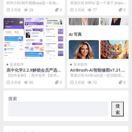
去广告VIP版
1
软件介绍 蜗牛视频app是一款免费
资源介绍 BiliPai 是一个基于 Jetpac
安卓手机影视软件,全网热门影视资
k Compose 和 Mat...
3 月前
28
0
3 月前
77
0
源同步更新,排...
安卓软件
安卓软件
高中化学2.2.9解锁会员严选化
AirBrush-Ai智能修图v7.21.1
学题库
高级版
【软件名称】：高中化学 【软件版
资源介绍 AirBrush是一款功能强大
本】：2.2.9 【软件大小】：56.33
的自拍编辑应用。它操作简单，并
3 月前
86
0
3 月前
72
0
MB ...
且随心可控...
搜索
搜
索