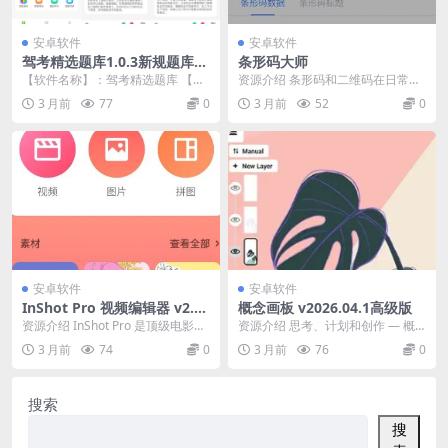
安卓软件
安卓软件
驾考精选题库1.0.3新规题库实
条形码大师
时更全真模拟稳通关
【软件名称】：驾考精选题库 【软
资源介绍 条形码和二维码在日常生
件版本】：1.0.3 【软件大小】：61
活中非常常见的， 很多小伙伴也会
3 月前
77
0
3 月前
52
0
m 【适...
想要自己动手做一...
安卓软件
安卓软件
InShot Pro 视频编辑器 v2.18
概念画板 v2026.04.1高级版
4.1522高级版
资源介绍 InShot Pro 是顶级电影制
资源介绍 思考、计划和创作 — 概
作人和带有音乐的高清视频编辑
念画板是一款灵活的矢量素描本，
3 月前
74
0
3 月前
76
0
器，可帮...
在这里，您可以将...
搜索
搜