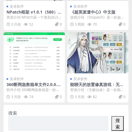
安卓软件
安卓软件
NPatch框架 v1.0.1（580）
《超英派遣中心》中文版
★基于LSPosed的免Root Xp
资源介绍 NPatch是一个复刻自LSP
游戏介绍 《Dispatch》是一款超级
osed框架
atch，并以LSPosed为基础的免R...
英雄职场喜剧游戏，其中的故事发
3 月前
52
0
3 周前
70
0
展将因你的...
安卓软件
安卓软件
360断网急救箱单文件2.0.0.10
能聊天的放置修真游戏：无极
11版
仙途1.9.7中文版
软件介绍 360断网急救箱是一款独
资源介绍 《无极仙途》是一款能聊
立于360安全卫士的断网修复工
天的放置修真游戏，里面的道友个
3 月前
74
0
3 月前
82
0
具。 软件截图 ...
个都是人才，说话又...
搜索
搜
索