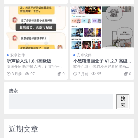
安卓软件
安卓软件
听声输入法1.8.1高级版
小黑猫漫画盒子 V1.2.7 高级
版
资源介绍 听声输入法，让文字开口
软件介绍 小黑猫漫画好看的漫画图
说话的手机键盘。专为不识字、识
文推荐！精选优质漫画推荐，看看
3 月前
97
0
3 月前
95
0
字少人群打造。遇到...
有你喜欢的嘛！ 软...
搜索
搜
索
近期文章