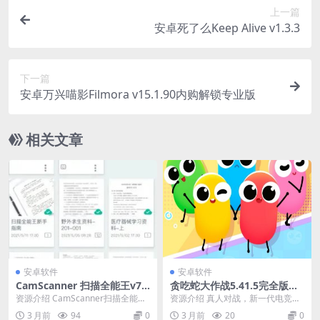
上一篇
安卓死了么Keep Alive v1.3.3
下一篇
安卓万兴喵影Filmora v15.1.90内购解锁专业版
相关文章
安卓软件
安卓软件
CamScanner 扫描全能王v7.
贪吃蛇大作战5.41.5完全版★
6.5.251117高级版
2026新一代电竞手游
资源介绍 CamScanner扫描全能王
资源介绍 真人对战，新一代电竞手
又叫CS扫描全能王，是一款集文件
游，大神带队妹子多多！组团开
3 月前
94
0
3 月前
20
0
扫描、图...
黑，超畅快燃情团战，...