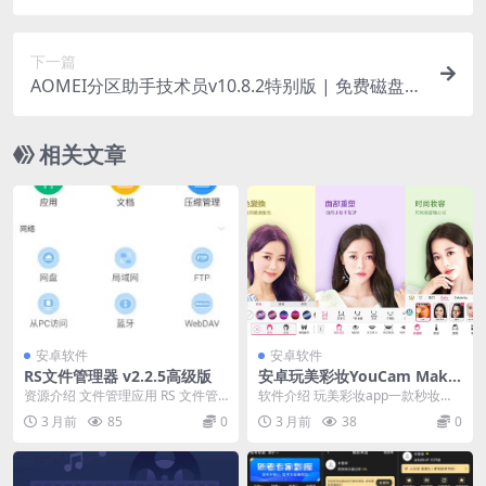
下一篇
AOMEI分区助手技术员v10.8.2特别版 | 免费磁盘分
区工具
相关文章
安卓软件
安卓软件
RS文件管理器 v2.2.5高级版
安卓玩美彩妆YouCam Make
up v6.40.0高级版
资源介绍 文件管理应用 RS 文件管
软件介绍 玩美彩妆app一款秒妆魔
理器 – RS 文件资源管理器是...
镜，移动上妆的手机软件，玩美彩
3 月前
85
0
3 月前
38
0
妆app自拍也能...