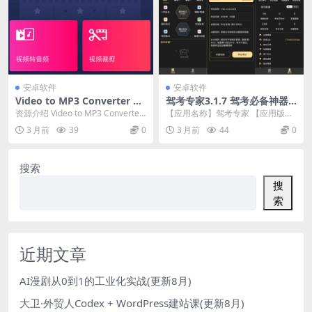
安卓软件
安卓软件
Video to MP3 Converter 视
驾考专家3.1.7 驾考必备神器
频音频转换器 v3.0.0.410高级
解锁永久会员
资源介绍 Video to MP3 Converter
【应用名称】驾考专家 【应用版
版
「视频音频转换器」是一款拥...
本】3.1.7 【软件大小】29MB 【适
3 月前
39
0
3 月前
44
0
用平台】...
搜索
搜
索
近期文章
AI漫剧从0到1的工业化实战(更新8月)
大卫·外贸人Codex + WordPress建站课(更新8月)