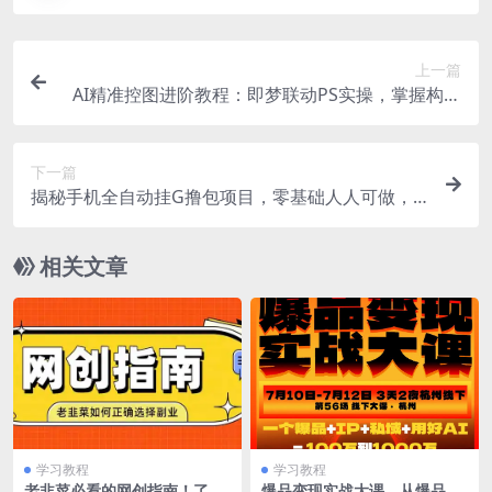
上一篇
AI精准控图进阶教程：即梦联动PS实操，掌握构图
人物细节精准可控
下一篇
揭秘手机全自动挂G撸包项目，零基础人人可做，
单机日入1.5k+，矩阵收益翻几倍
相关文章
学习教程
学习教程
老韭菜必看的网创指南！了解
爆品变现实战大课，从爆品，