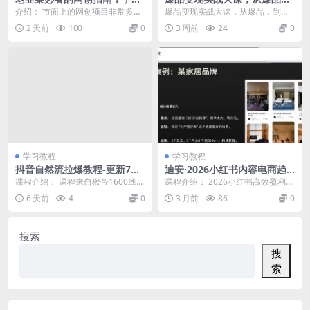
项目类型，才能找到好的项
到流量，到成交，一个爆品+I
介绍： 市面上的网创项目非常多，
爆品变现实战大课，从爆品，到流
目，才能拿到想要的结果
P+私域+用好AI=100W到1000
割韭菜的也非常多，新手小白对于
量，到成交，一个爆品+IP+私域+用
2 天前
100
0
3 周前
24
0
W(7月10-12日)
网创的理解不够深刻...
好AI=100...
学习教程
学习教程
抖音自然流拉爆教程-更新7
迪安·2026小红书内容电商趋
月：做懂流量的主播，新规适
势操盘手x实习生xAI
课程介绍： 课程来自猴帝1600线上
课程介绍： 2026小红书高效盈利实
配+持续更新，话术+投放+起
课。从0-1快速起号，成为运营型主
战课，拆解“操盘手+SOP+中台”的
6 天前
4
0
3 月前
86
0
号一站式实战教学
播，掌握主...
高效模型...
搜索
搜
索