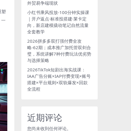
外贸易争端现状
重塑
小红书乘风投放-100分钟实操课
｜开户返点·标准投搭建·莱卡定
。一
向，新店建模撬动笔记自然流量
全套教学
2026拼多多双打强付费全攻
略-62期；成本推广加托管双剑合
璧，系统讲解7种付费玩法优劣势
与选择策略
2026TikTok短剧出海实战课：
IAA广告分账×IAP付费变现×账号
搭建×平台规则×双轨爆发×回款
全流程
近期评论
您尚未收到任何评论。