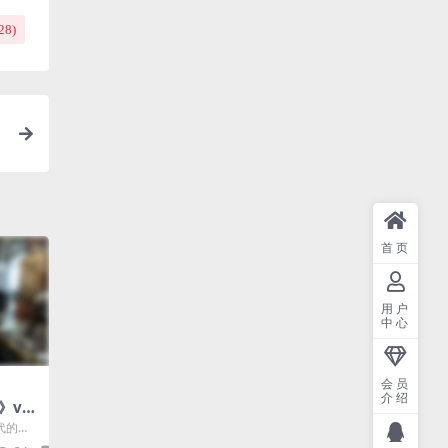
28
)
首页
用户
中心
会员
介绍
v1.
年代的滚
射击，