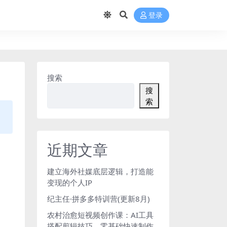
登录
搜索
搜
索
近期文章
建立海外社媒底层逻辑，打造能
变现的个人IP
纪主任·拼多多特训营(更新8月)
农村治愈短视频创作课：AI工具
搭配剪辑技巧，零基础快速制作