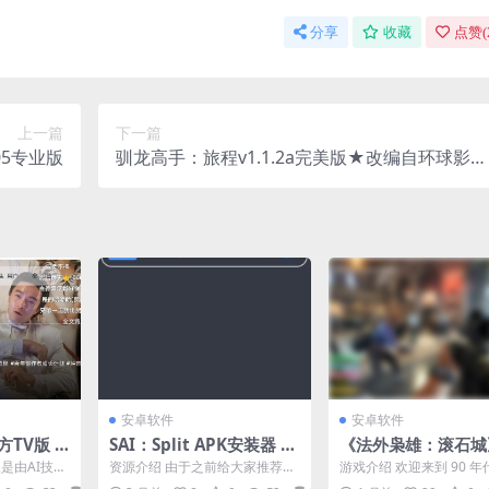
分享
收藏
点赞(
上一篇
下一篇
305专业版
驯龙高手：旅程v1.1.2a完美版★改编自环球影业
旗下梦工场动画电影
安卓软件
安卓软件
方TV版 v
SAI：Split APK安装器 v
《法外枭雄：滚石城》
2.2.6专业版
21.1.0中文版
版是由AI技术
资源介绍 由于之前给大家推荐的
游戏介绍 欢迎来到 90 
户端，专门
SAI 安装应用（但不影响使用）
石城！通过抢劫、掠夺和