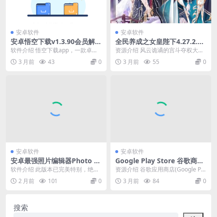
安卓软件
安卓软件
安卓悟空下载v1.3.90会员解锁
全民养成之女皇陛下4.27.2.2
版磁力下载
绿色版 ★女性向古风恋爱养成
软件介绍 悟空下载app，一款卓越
资源介绍 风云诡谲的宫斗夺权大
游戏
的下载工具，极速高效，无限制使
戏、*在咫尺的美男三千、养育皇储
3 月前
43
0
3 月前
55
0
用，免费且无广告...
的天伦之乐、琳琅满...
安卓软件
安卓软件
安卓最强照片编辑器Photo E
Google Play Store 谷歌商店
ditorv13.3.1P图神器
v49.2.25-23
软件介绍 此版本已完美特别，绝对
资源介绍 谷歌应用商店(Google Pla
超级强大的编辑器，强烈推荐必
y Store)是谷歌官方的应用市场...
2 月前
101
0
3 月前
84
0
备。Photo Ed...
搜索