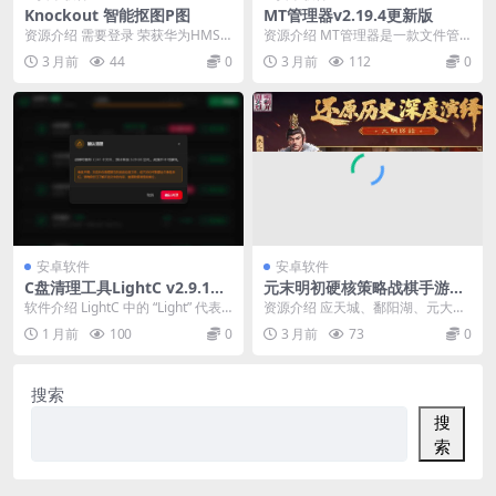
Knockout 智能抠图P图
MT管理器v2.19.4更新版
资源介绍 需要登录 荣获华为HMS
资源介绍 MT管理器是一款文件管
全球应用创新大赛2020年度中国赛
理工具和APK逆向修改神器。如果
3 月前
44
0
3 月前
112
0
区星光创意奖...
你喜欢它的双窗口...
安卓软件
安卓软件
C盘清理工具LightC v2.9.1便
元末明初硬核策略战棋手游：
携版
明朝开国英烈100.21.4免费版
软件介绍 LightC 中的 “Light” 代表
资源介绍 应天城、鄱阳湖、元大
轻量、轻快，寓意让您的 C 盘...
都！最真实的元末战场，最极限的
1 月前
100
0
3 月前
73
0
历史转折，最痛快的光...
搜索
搜
索