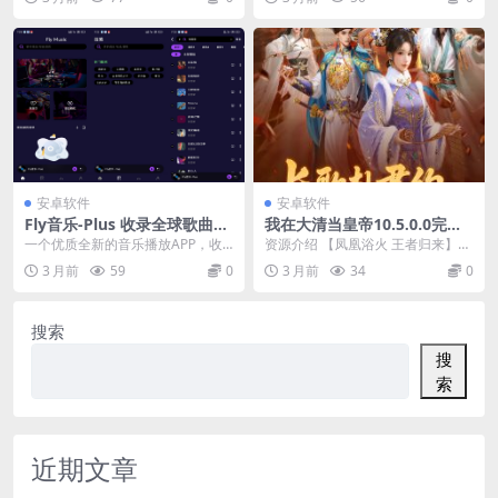
序。我们提供各...
户外运...
安卓软件
安卓软件
Fly音乐-Plus 收录全球歌曲资
我在大清当皇帝10.5.0.0完美
源
版★题材新颖的模拟养成rpg
一个优质全新的音乐播放APP，收
资源介绍 【凤凰浴火 王者归来】
手游
录全球歌曲资源，可以导入本地歌
全新大臣，震撼来袭，绝美妃子，
3 月前
59
0
3 月前
34
0
曲、歌单播放，定期...
即刻登场。更有周...
搜索
搜
索
近期文章