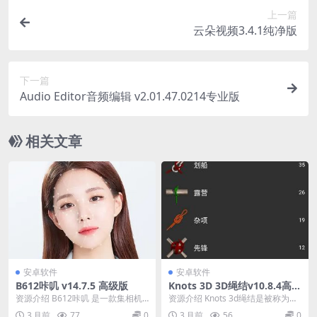
上一篇
云朵视频3.4.1纯净版
下一篇
Audio Editor音频编辑 v2.01.47.0214专业版
相关文章
安卓软件
安卓软件
B612咔叽 v14.7.5 高级版
Knots 3D 3D绳结v10.8.4高级
版
资源介绍 B612咔叽 是一款集相机
资源介绍 Knots 3d绳结是被称为绳
和照片/视频编辑于一体的应用程
结之王,为世界上最广为欢迎,于各种
3 月前
77
0
3 月前
56
0