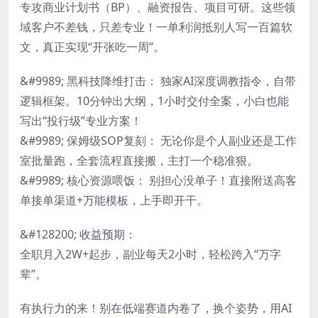
专攻商业计划书（BP）、融资报告、项目可研。这些领
域客户不差钱，只差专业！一单利润抵别人写一百篇软
文，真正实现“开张吃一周”。
&#9989; 黑科技降维打击： 独家AI深度调教指令，自带
逻辑框架。10分钟出大纲，1小时交付全案，小白也能
写出“投行级”专业方案！
&#9989; 保姆级SOP复刻： 无论你是个人副业还是工作
室批量跑，全套流程直接搬，主打一个稳准狠。
&#9989; 核心资源喂饭： 别担心没单子！直接附送高客
单接单渠道+万能模板，上手即开干。
&#128200; 收益预期：
全职月入2W+起步，副业每天2小时，轻松跨入“万字
辈”。
有执行力的来！别在低端赛道内卷了，换个姿势，用AI