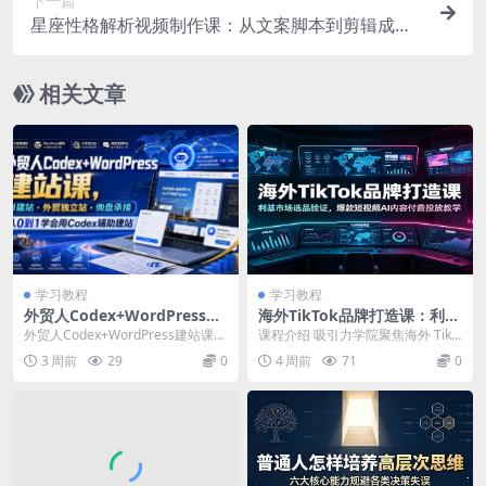
下一篇
星座性格解析视频制作课：从文案脚本到剪辑成
片，零基础也能做爆款星座内容
相关文章
学习教程
学习教程
外贸人Codex+WordPress建
海外TikTok品牌打造课：利基
站课，AI建站·外贸独立站·询
市场选品验证，爆款短视频AI
外贸人Codex+WordPress建站课，
课程介绍 吸引力学院聚焦海外 TikT
盘承接，从0到1学会用Codex
内容付费投放教学
AI建站·外贸独立站·询盘承接，从
ok 利基小众品牌打造，完整搭建从
3 周前
29
0
4 周前
71
0
辅助建站
0...
市场研判...