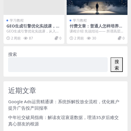
学习教程
学习教程
GEO生成引擎优化实战课，从
付费文章：普通人怎样培养高
入门到精通，破解AI时代的流
层次思维，六大核心能力规避
GEO生成引擎优化实战课，从入门
课程介绍 先说结论—— 所谓高层次
量与品牌密码
各类决策失误
到精通，破解AI时代的流量与品牌
思维，不是说话高深，也不是背一
2 周前
87
0
2 周前
30
0
密码 课程介绍：...
堆“第一性原理、...
搜索
搜
索
近期文章
Google Ads运营精通课：系统拆解投放全流程，优化账户
提升广告投产回报率
中年社交破局指南：解读友谊衰退数据，理清35岁后难交
真心朋友的根源