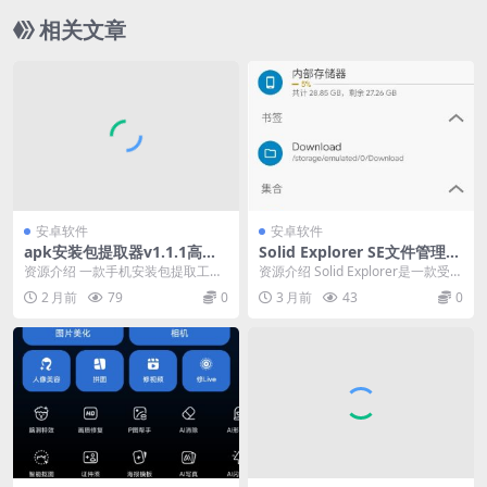
相关文章
安卓软件
安卓软件
apk安装包提取器v1.1.1高级
Solid Explorer SE文件管理器
版
v3.2.7高级版
资源介绍 一款手机安装包提取工
资源介绍 Solid Explorer是一款受旧
具，可实现快速将手机里面的应用
式文件指挥官应用程序启发的文件
2 月前
79
0
3 月前
43
0
程序备份到本地保存，...
管...