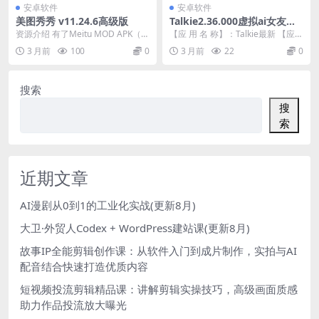
安卓软件
安卓软件
美图秀秀 v11.24.6高级版
Talkie2.36.000虚拟ai女友无
敏感聊天永久记忆多角色
资源介绍 有了Meitu MOD APK（VI
【应 用 名 称】：Talkie最新 【应
P），每张照片和视频都可以成为艺
用 版 本】：2.36.000 【应...
3 月前
100
0
3 月前
22
0
术...
搜索
搜
索
近期文章
AI漫剧从0到1的工业化实战(更新8月)
大卫·外贸人Codex + WordPress建站课(更新8月)
故事IP全能剪辑创作课：从软件入门到成片制作，实拍与AI
配音结合快速打造优质内容
短视频投流剪辑精品课：讲解剪辑实操技巧，高级画面质感
助力作品投流放大曝光