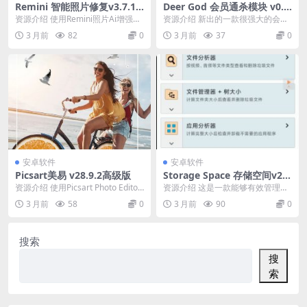
Remini 智能照片修复v3.7.12
Deer God 会员通杀模块 v0.3.
88.202519828专业版
4
资源介绍 使用Remini照片Ai增强工
资源介绍 新出的一款很强大的会员
具只需轻点一下，即可将旧的、像
xp模块，Deer God模块下载，专注
3 月前
82
0
3 月前
37
0
素化的、模...
于优化和...
安卓软件
安卓软件
Picsart美易 v28.9.2高级版
Storage Space 存储空间v29.
0.9高级版
资源介绍 使用Picsart Photo Editor
资源介绍 这是一款能够有效管理手
照片编辑器和视频编辑器，将...
机存储空间的工具。软件的核心功
3 月前
58
0
3 月前
90
0
能在于帮助用户深度...
搜索
搜
索