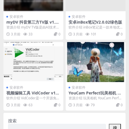
安卓软件
安卓软件
myDV 抖音第三方TV版 v1.2.
安卓inBox笔记V2.0.02绿色版
10
资源介绍 myDV TV版是由AI技术开
软件介绍 inBox笔记是一款本地优
发的抖音第三方客户端，专门为电
先、注重记录闪念的笔记软件，它
3 月前
33
0
3 月前
101
0
视遥控器操...
使用类似聊天的...
安卓软件
安卓软件
视频编辑工具 VidCoder v12.
YouCam Perfect玩美相机 v
14绿色版
6.17.3高级版
软件介绍 VidCoder是一个开源免费
资源介绍 玩美相机 YouCam Perfec
的视频转换器，使用HandBrake作
t 是全球超过3亿下载量的修图、
3 月前
63
0
3 月前
79
0
为...
自...
搜索
搜