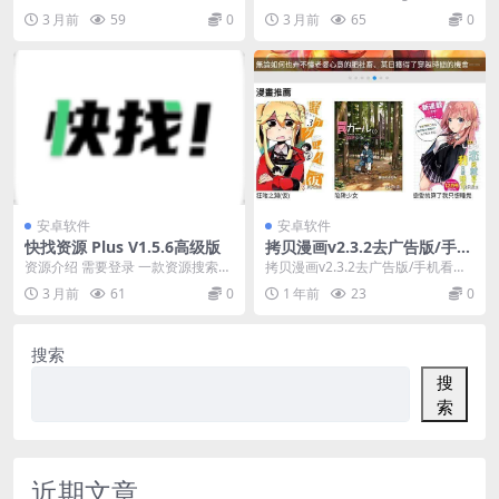
业版
x Packs in 30 Days Pro...
件管理器」RS文件资源管理器可
3 月前
59
0
3 月前
65
0
帮...
安卓软件
安卓软件
快找资源 Plus V1.5.6高级版
拷贝漫画v2.3.2去广告版/手机
看番神器
资源介绍 需要登录 一款资源搜索工
拷贝漫画v2.3.2去广告版/手机看番
具软件，汇聚了全网各大资源的搜
神器 软件介绍 拷贝漫画以其便捷的
3 月前
61
0
1 年前
23
0
索工具，可以搜索...
漫画阅读...
搜索
搜
索
近期文章