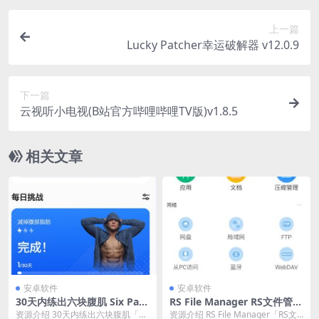
上一篇
Lucky Patcher幸运破解器 v12.0.9
下一篇
云视听小电视(B站官方哔哩哔哩TV版)v1.8.5
相关文章
安卓软件
安卓软件
30天内练出六块腹肌 Six Pac
RS File Manager RS文件管理
ks in 30 Days Pro v1.4.4专
器v2.2.6.3 高级版
资源介绍 30天内练出六块腹肌「Si
资源介绍 RS File Manager「RS文