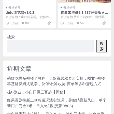
安卓软件
安卓软件
didu浏览器v1.0.3
青鸾繁华录9.8.137完美版★
唯美国风养成经营女性向手游
资源介绍 didu浏览器是一款操作方
资源介绍 从公主到女帝，面对重重
便，快捷的网页浏览器，让上网更
算计，在爱意中步步为营，与百位
3 月前
88
0
3 月前
56
0
快更简单，体积...
性格迥异的角色相继...
搜索
搜
索
近期文章
萌娃吃播短视频全教程｜长短视频双赛道实操，图文+视频
零基础保姆式教学，伙伴计划-收徒-商单等多种变现方式
挂G副业，小白日賺三百起【揭秘】
红果漫剧拉新二创剪辑玩法实战课，暑假躺賺新风口，单个
新用户佣金7米，日入4位数(更新0808)
全自动番茄挂机玩法，日入300+，操作门槛低，一台电脑