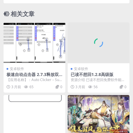
相关文章
安卓软件
安卓软件
极速自动点击器 2.7.3释放双
已读不想回1.2.8高级版
手自动刷红包～抢票
【应用名称】：Auto Clicker – Sup
资源介绍 已读不想回免费软件能够
er Fast 【...
便捷的管理手机上的各种消息，支
3 月前
65
0
3 月前
56
0
持设置消息防撤回，...