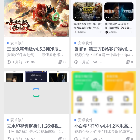
安卓软件
安卓软件
三国杀移动版v4.5.3纯净版★
BiliPai 第三方B站客户端v6.5.
金翎奖最佳移动电竞游戏
0
资源介绍 金翎奖——最佳原创移动
资源介绍 BiliPai 是一个基于 Jetpac
游戏 金翎奖——最佳移动电竞游戏
k Compose 和 Mat...
3 月前
99
0
3 月前
52
0
【游戏介绍】 ...
安卓软件
安卓软件
去水印视频解析1.1.26短视频
小白学*打印 v4.41.2本地高级
去水印 视频去水印
版
【应用名称】去水印视频解析 【应
资源介绍 小白学*打印是款简单方
用版本】1.1.26 【软件大小】28m
便的手机学*打印工具，开启之后用
3 月前
52
0
2 月前
25
0