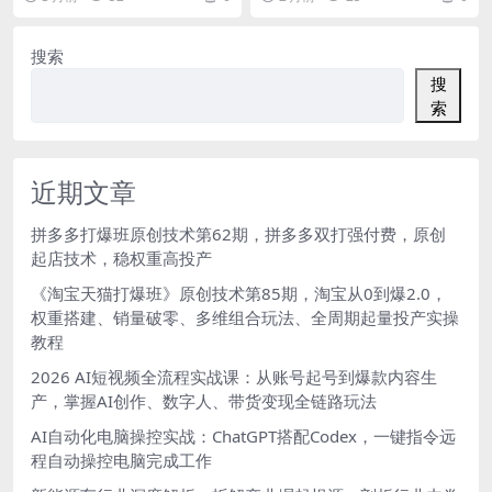
b 【适...
户们就能快速获取...
搜索
搜
索
近期文章
拼多多打爆班原创技术第62期，拼多多双打强付费，原创
起店技术，稳权重高投产
《淘宝天猫打爆班》原创技术第85期，淘宝从0到爆2.0，
权重搭建、销量破零、多维组合玩法、全周期起量投产实操
教程
2026 AI短视频全流程实战课：从账号起号到爆款内容生
产，掌握AI创作、数字人、带货变现全链路玩法
AI自动化电脑操控实战：ChatGPT搭配Codex，一键指令远
程自动操控电脑完成工作