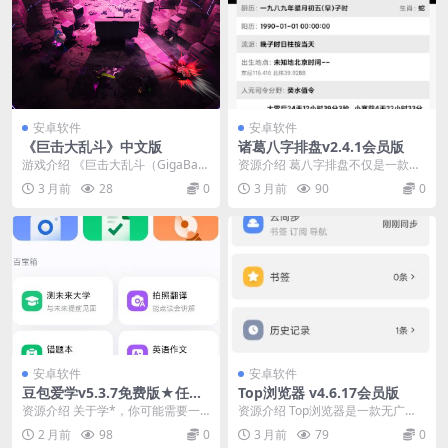
安卓软件
安卓软件
《巨击大乱斗》中文版
诸葛八字排盘v2.4.1会员版
游戏介绍 《巨击大乱斗（GigaBas
资源介绍 葛八字排盘不仅是一款专
h）》是一款特摄风格的多人擂台乱
业的八字排盘工具，更是一个弘扬
3 月前
28
0
3 月前
90
0
斗游戏。玩...
中华传统文化的智能...
安卓软件
安卓软件
豆包爱学v5.3.7免费版★任何
Top浏览器 v4.6.17会员版
题目一键解答
资源介绍 关于学*，你可能需要一
资源介绍 Top浏览器是一款无广
个“豆包爱学”这样的 AI 老师。它能
告、无推送、 无新闻的极简安卓浏
2 月前
98
0
3 月前
79
0
帮你详细讲...
览器，原创订阅功...