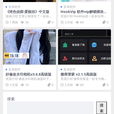
安卓软件
安卓软件
《绝色侦探:爱丽丝》中文版
HookVip 软件vip解锁模块4.
1.5
游戏介绍 艾青公寓发生了一起命案,
资源介绍 HookVip是一款多应用的h
1802号公寓女主人离奇死亡,没有任
ook模块，使用本模块可以解锁部分
1 周前
36
0
3 月前
84
0
何挣扎,没...
app...
安卓软件
安卓软件
好修改水印相机v3.6.8高级版
微商管家 v2.1.5高级版
资源介绍 修改水印相机涵盖时下热
资源介绍 微商管家是一款专为微
门工作和生活水印，为您的生活增
商、社交电商从业者与自由职业者
3 月前
10
0
3 月前
60
0
添色彩，自由组合水...
量身定制，集客户拓展...
搜索
搜
索