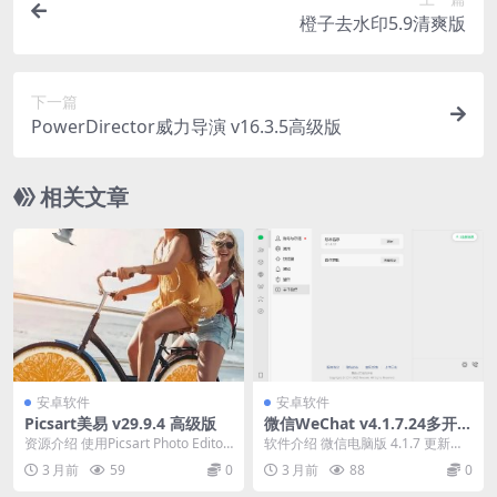
橙子去水印5.9清爽版
下一篇
PowerDirector威力导演 v16.3.5高级版
相关文章
安卓软件
安卓软件
Picsart美易 v29.9.4 高级版
微信WeChat v4.1.7.24多开防
撤回绿色版
资源介绍 使用Picsart Photo Editor
软件介绍 微信电脑版 4.1.7 更新内
照片编辑器和视频编辑器，将...
容： 1.支持群接龙； 2.自己的朋友
3 月前
59
0
3 月前
88
0
圈...