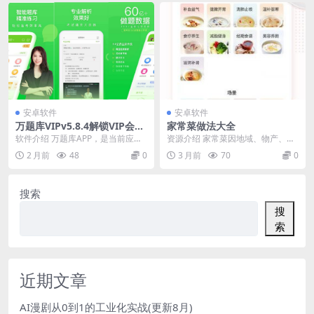
安卓软件
安卓软件
万题库VIPv5.8.4解锁VIP会员
家常菜做法大全
版职业考试考研
软件介绍 万题库APP，是当前应用
资源介绍 家常菜因地域、物产、生
商店中排名领先的学习软件，备受2
活*惯和饮食爱好的不同，形成了东
2 月前
48
0
3 月前
70
0
300万考生的...
南西北不同的地域...
搜索
搜
索
近期文章
AI漫剧从0到1的工业化实战(更新8月)