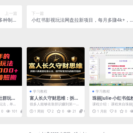
上一篇
下一篇
多种制作
小红书影视玩法网盘拉新项目，每月多賺4k+，
程教程】
有无经验都可以做，普通人最好的副业选择
学习教程
学习教程
社群玩
富人长久守财思维：拆解
珠丽Julie·小红书
00+，小
八条底层处世心法，避开
单训练营(第六期)
玩法，单人
很多人能够依靠胆识赚到第一桶
课程介绍： 课程来自珠丽Ju
【揭秘】
财富流失的致命陷阱
可直接照搬！
金，却难以长久守住财富，财富
师的小红书低粉高客单训
0
101
0
1 周前
2
0
21
0
1 月前
8
0
.
崩塌的案例时常出现。课程...
课程从高端人设定...