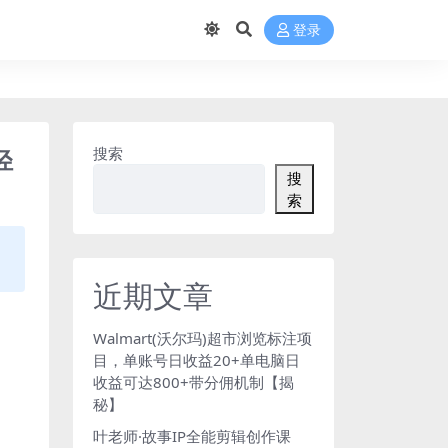
登录
轻
搜索
搜
索
近期文章
Walmart(沃尔玛)超市浏览标注项
目，单账号日收益20+单电脑日
收益可达800+带分佣机制【揭
秘】
叶老师·故事IP全能剪辑创作课