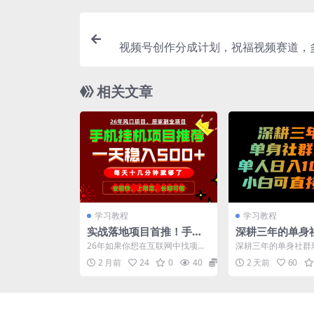
视频号创作分成计划，祝福视频赛道，
形式，简单易做，变现快流量爆【全流
相关文章
学习教程
学习教程
实战落地项目首推！手机
深耕三年的单身
挂机掘金，每天十几分
法，单人日入10
26年如果你想在互联网中找项
深耕三年的单身社群
钟，轻松日入500+，长期
白可直接照搬！
目，分的一杯羹，或者说找一份
日入1000+，小白
2 月前
24
0
40
0
2 天前
60
副业，真的不难！ 副业项...
【揭秘】 项目介绍：..
稳定！