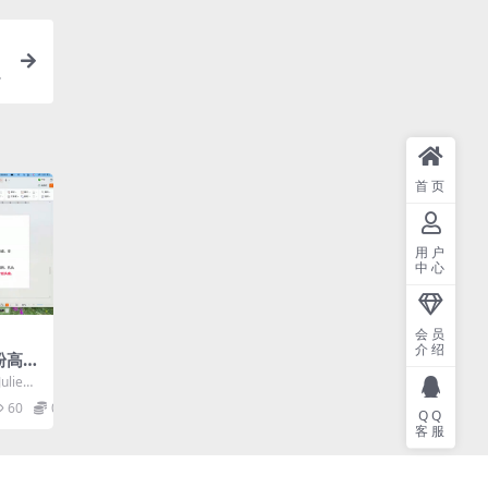
首页
用户
中心
会员
介绍
低粉高客
lie老
练营。
60
0
QQ
客服