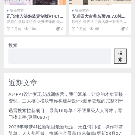
安卓软件
安卓软件
讯飞输入法魅族定制版v14.1.2
安卓四大古典名著v8.7.0纯净
2纯净版
版
资源介绍 版本特点 去升级弹窗 去
软件介绍 四大古典名著一款专为用
内置广告 保留通讯录读取功能 保留
户提供四大名著阅读的手机平台。
3 月前
104
0
3 月前
66
0
评价达人功能...
包含几十种古典名著...
搜索
搜
索
近期文章
AI+PPT设计变现实战训练营，我们派单，让你的才华直接
变现，三大核心模块带你构建Al设计x派单变现的完整闭环
迅雷搜索拉新项目，最高16每单！不限量级人人可冲，零
门槛上手(更新0807)
2026年即梦AI拉新项目最新玩法，无任何门槛，操作非常
简单，人人都可做，拉新佣金最高13米每单(更新08月07