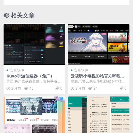
相关文章
安卓软件
安卓软件
Kuyo手游佳速器（免广）
云视听小电视(B站官方哔哩哔
哩TV版)v1.8.5
导语:免广告获得奖励，支持手游汉
资源介绍 云视听小电视app(哔哩哔
化、画质提升、外服手游佳速等功
哩TV版B站TV版B站电视版)是由南
3 月前
45
0
3 月前
94
0
能 【软件名称】K...
方新媒体...