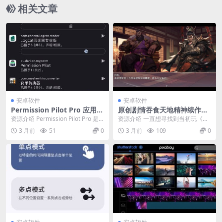
相关文章
安卓软件
安卓软件
Permission Pilot Pro 应用权
原创剧情吞食天地精神续作：
限v2.0.3-rc0高级版
三国真龙传4.0.5g绿色版
资源介绍 Permission Pilot Pro 是
资源介绍 一直想寻找到当初玩《吞
一种新的应用程序，可帮助您...
食天地》、《口袋妖怪》、《仙
3 月前
51
0
3 月前
109
0
剑》、《轩辕剑》等等...