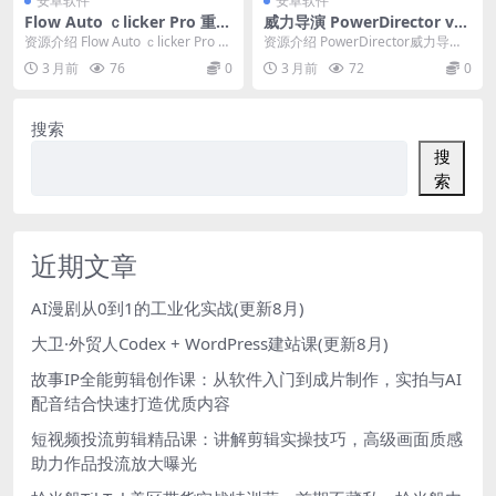
安卓软件
安卓软件
Flow Auto ｃlicker Pro 重复
威力导演 PowerDirector v1
自动点击v1.3.2 专业版
6.3.7高级版
资源介绍 Flow Auto ｃlicker Pro A
资源介绍 PowerDirector威力导演
uto Tapper 自...
是一款高品质的影音编辑制作软
3 月前
76
0
3 月前
72
0
件。全新...
搜索
搜
索
近期文章
AI漫剧从0到1的工业化实战(更新8月)
大卫·外贸人Codex + WordPress建站课(更新8月)
故事IP全能剪辑创作课：从软件入门到成片制作，实拍与AI
配音结合快速打造优质内容
短视频投流剪辑精品课：讲解剪辑实操技巧，高级画面质感
助力作品投流放大曝光