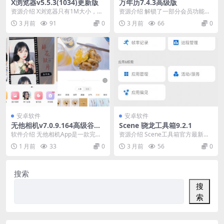
X浏览器v5.5.3(1034)更新版
万年历7.4.3高级版
资源介绍 X浏览器只有1M大小，占
资源介绍 解锁了一部分会员功能，
用极少的资源，启动速度飞快。支
介意勿下 这款万年历app是你的生
3 月前
91
0
3 月前
66
0
持添加各种浏览器...
活得力助手！集...
安卓软件
安卓软件
无他相机v7.0.9.164高级谷歌
Scene 骁龙工具箱9.2.1
版好多妹子都在用
软件介绍 无他相机App是一款完全
资源介绍 Scene工具箱官方最新版
免费的美颜美装全能相机软件，这
是一款功能非常强大的工具箱软
1 月前
33
0
3 月前
56
0
款美颜滤镜相机拍...
件。用户通过该应...
搜索
搜
索