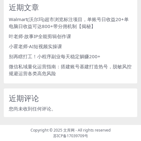
近期文章
Walmart(沃尔玛)超市浏览标注项目，单账号日收益20+单
电脑日收益可达800+带分佣机制【揭秘】
叶老师·故事IP全能剪辑创作课
小霍老师·AI短视频实操课
别再瞎打工！小程序副业每天稳定躺赚200+
微信私域量化运营指南：搭建账号基建打造热号，脱敏风控
规避运营各类高危风险
近期评论
您尚未收到任何评论。
Copyright © 2025
文库网
- All rights reserved
苏ICP备17039709号