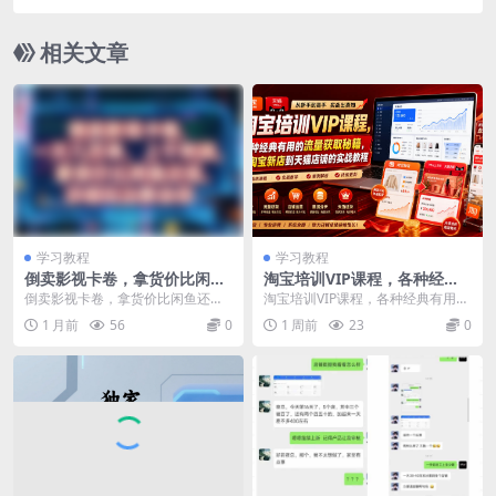
书+视频号全域运营变现课
相关文章
学习教程
学习教程
倒卖影视卡卷，拿货价比闲鱼
淘宝培训VIP课程，各种经典
还低，一天几百单，单日1k
有用的流量获取秘籍，从淘宝
倒卖影视卡卷，拿货价比闲鱼还
淘宝培训VIP课程，各种经典有用的
+利润，详细玩法教会你【揭
新店到天猫店铺的实战教程(更
低，一天几百单，单日1k+利润，详
流量获取秘籍，从淘宝新店到天猫
1 月前
56
0
1 周前
23
0
秘】
新7月29日)
细玩法教会你【揭秘...
店铺的实战教程（...