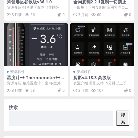
抖音港区谷歌版v36.1.0
全局复制2.2.1复制一切禁止复
制的内容小巧无广
资源介绍 抖音港区版本（非国际版t
一般用于不可复制的应用和网页用
iktok）支持全局高帧率 名字还是叫
这个就能解决 【软件名称】：全局
3 月前
56
0
3 月前
60
0
抖音，此...
复制 【软件版本】...
安卓软件
安卓软件
温度计++ Thermometer++ v
剪影v4.18.3 高级版
6.8.2 高级版
资源介绍 精准温度计：室内/室外温
资源介绍 剪影支持15分钟以上长视
度 Room Temperature、湿度、
频剪辑，提供0.1秒精准修剪、分
3 月前
63
0
3 月前
107
0
气...
割、合并、变速...
搜索
搜
索