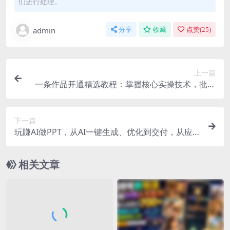
们进行处理。
admin
分享
收藏
点赞(
25
)
上一篇
一条作品开通精选教程：掌握核心实操技术，批量
起号接单变现两不误
下一篇
玩賺AI做PPT，从AI一键生成、优化到交付，从应
用到变现，带你把PPT做成真正可用、可卖的商业
产品(更新0513)
相关文章