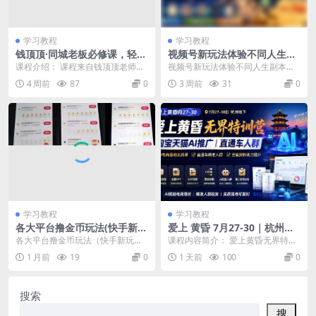
学习教程
学习教程
钱顶顶·同城老板必修课，轻人
视频号新玩法体验不同人生副
设IPxAI获客
本，懂的人已日入700+，小白
课程介绍： 课程来自钱顶顶老师的
视频号新玩法体验不同人生副本，
轻松上手，0基础轻松上手，
抖音、视频号、小红书同城老板，
懂的人已日入700+，小白轻松上
4 周前
87
0
3 周前
31
0
保姆级教程拆解
轻人设IP打造+A...
手，0基础轻松上手...
学习教程
学习教程
各大平台撸金币玩法(快手新玩
爱上 黄昏 7月27-30｜杭州线
法、汽水音乐、红果漫剧、番
下无界特训营｜淘宝天猫AI推
各大平台撸金币玩法（快手新玩
课程内容简介： 爱上黄昏无界特训
茄小说、木叶短剧)，一波流玩
广｜直通车人群｜全套PPT S
法、汽水音乐、红果漫剧、番茄小
营是7月27‑30日杭州线下AI推广实
1 月前
19
0
1 天前
100
0
法(收费398元的教程)
OP思维导图资料包
说、木叶短剧），一波流...
战课，价值...
搜索
搜