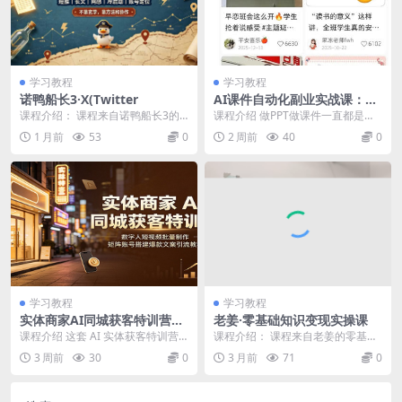
学习教程
学习教程
诺鸭船长3·X(Twitter
AI课件自动化副业实战课：1
小时量产全套原创课件×小红
课程介绍： 课程来自诺鸭船长3的X
课程介绍 做PPT做课件一直都是一
书素材批量生成×全自动变现
通关秘籍，内容涵盖账号搭建、蓝V
个刚性需求非常旺盛的赛道，你打
1 月前
53
0
2 周前
40
0
管线×半年卖3000单
权益解析、算法...
开小红书，淘宝，...
学习教程
学习教程
实体商家AI同城获客特训营：
老姜·零基础知识变现实操课
数字人短视频批量制作，矩阵
课程介绍 这套 AI 实体获客特训营
课程介绍： 课程来自老姜的零基础
账号搭建爆款文案引流教程
专为餐饮、美业、服务类本地实体
知识变现实操课。主要内容包括：
3 周前
30
0
3 月前
71
0
店打造，依托 ...
认知破局、账号基建...