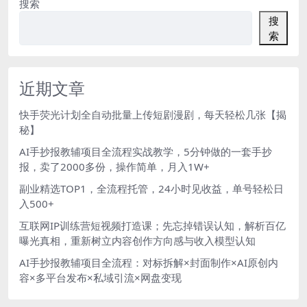
搜索
搜
索
近期文章
快手荧光计划全自动批量上传短剧漫剧，每天轻松几张【揭
秘】
AI手抄报教辅项目全流程实战教学，5分钟做的一套手抄
报，卖了2000多份，操作简单，月入1W+
副业精选TOP1，全流程托管，24小时见收益，单号轻松日
入500+
互联网IP训练营短视频打造课；先忘掉错误认知，解析百亿
曝光真相，重新树立内容创作方向感与收入模型认知
AI手抄报教辅项目全流程：对标拆解×封面制作×AI原创内
容×多平台发布×私域引流×网盘变现