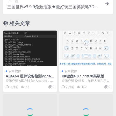
下一篇
三国世界v3.9.9免激活版★最好玩三国类策略3D手
游
相关文章
安卓软件
安卓软件
AIDA64 硬件设备检测v2.16
KK键盘4.0.1.11970高级版
高级版
资源介绍 AIDA64 for Android，最
资源介绍 KK键盘，年轻人都在用的
权威安卓设备硬件检测利器。它
输入法！ 快捷语弹、聊天气泡、表
3 月前
82
0
2 月前
107
0
是...
情斗图，更多个...