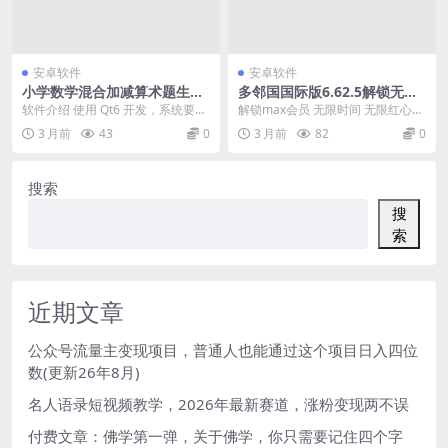
安卓软件
安卓软件
小学数学混合加减算术题生成
多邻国国际版6.62.5解锁无限
器
红心最强外语学习软件
软件介绍 使用 Qt6 开发，系统要求
解锁max会员 无限时间 无限红心
win10 及以上，用于生成小学数学
数亿人都在用 【软件名称】：多邻
3 月前
43
0
3 月前
82
0
混合...
国 【软件版...
搜索
搜
索
近期文章
公众号流量主变现项目，普通人也能通过这个项目日入四位
数(更新26年8月)
名人语录短视频教学，2026年最新赛道，涨粉变现两不误
付费文章：佛学第一弹，关于佛学，你只需要记住四个字