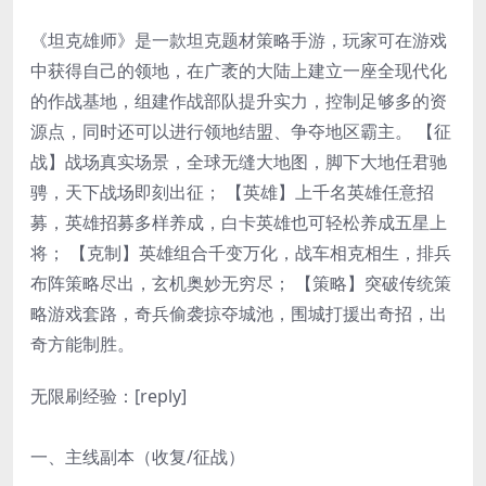
《坦克雄师》是一款坦克题材策略手游，玩家可在游戏
中获得自己的领地，在广袤的大陆上建立一座全现代化
的作战基地，组建作战部队提升实力，控制足够多的资
源点，同时还可以进行领地结盟、争夺地区霸主。 【征
战】战场真实场景，全球无缝大地图，脚下大地任君驰
骋，天下战场即刻出征； 【英雄】上千名英雄任意招
募，英雄招募多样养成，白卡英雄也可轻松养成五星上
将； 【克制】英雄组合千变万化，战车相克相生，排兵
布阵策略尽出，玄机奥妙无穷尽； 【策略】突破传统策
略游戏套路，奇兵偷袭掠夺城池，围城打援出奇招，出
奇方能制胜。
无限刷经验：[reply]
一、主线副本（收复/征战）