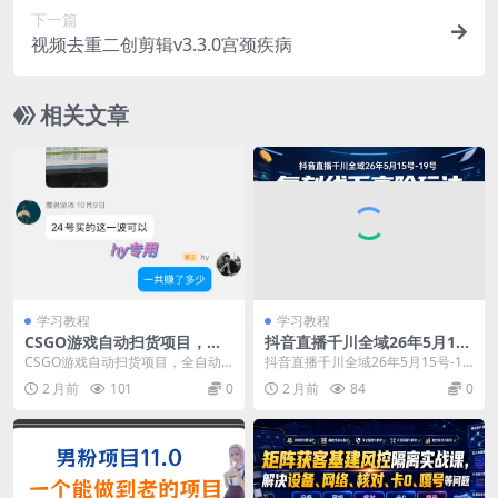
下一篇
视频去重二创剪辑v3.3.0宫颈疾病
相关文章
学习教程
学习教程
CSGO游戏自动扫货项目，全
抖音直播千川全域26年5月15
自动运行，月入1W，无风
号-19号，复刻线下高阶玩
CSGO游戏自动扫货项目，全自动
抖音直播千川全域26年5月15号-19
险，长期稳定可以做【揭秘】
法，自然流量稳步走高，单场
运行，月入1W，无风险，长期稳定
号，复刻线下高阶玩法，自然流量
2 月前
101
0
2 月前
84
0
起量拉高投产
可以做【揭秘】 ...
稳步走高，单...