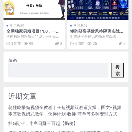
学习教程
学习教程
全网独家男粉项目11.0，一个
矩阵获客基建风控隔离实战
做到老的项目，完整SOP·视频
课，解决设备、网络、核对、
全网独家男粉项目11.0，一个做到
矩阵获客基建风控隔离实战课，解
到变现·傻瓜式操作
卡0、嘎号等问题
老的项目，完整SOP·视频到变现·傻
决设备、网络、核对、卡0、嘎号等
3 周前
99
0
4 周前
26
0
瓜式操作 ...
问题 一、关联问题...
搜索
搜
索
近期文章
萌娃吃播短视频全教程｜长短视频双赛道实操，图文+视频
零基础保姆式教学，伙伴计划-收徒-商单等多种变现方式
挂G副业，小白日賺三百起【揭秘】