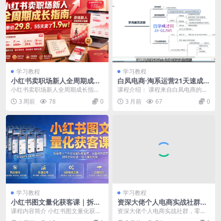
学习教程
学习教程
小红书卖职场新人全周期成长
白凤电商·淘系运营21天速成班
指南，客单价29.8，55天卖了
(更新9月)
小红书卖职场新人全周期成长指
课程介绍： 课程来自白凤电商的淘
1.9w！
南，客单价29.8，55天卖了1.9w！
宝运营21天速成班。0基础轻松搞
3 周前
78
0
3 月前
67
0
本项目是小...
定淘系运营，不做...
学习教程
学习教程
小红书图文量化获客课｜拆解
资深大佬个人电商实战社群，
单人二十台设备矩阵模式，设
零基础抖店全域运营，无货源
课程内容简介 小红书图文量化获客
资深大佬个人电商实战社群，零基
备风控图文创作合规引流一站
起店付费投放，全套落地玩法
课程为两小时完整干货，核心讲解
础抖店全域运营，无货源起店付费