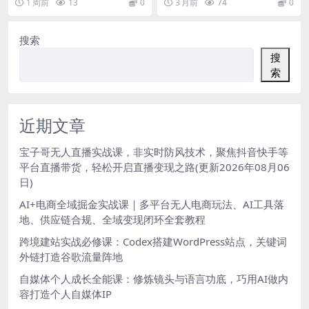
1 周前
13
0
3 月前
74
0
式落地实操
单人20台设备矩阵...
投放，全套落地玩法 ...
搜索
搜
索
近期文章
宝子哥无人直播实战课，非实时防风技术，聚焦抖音快手等
平台直播带货，轻松开启直播变现之路(更新2026年08月06
日)
AI+电商全域掘金实战课｜多平台无人电商玩法、AI工具落
地、供应链合规、全域变现闭环全套教程
跨境建站实战必修课：Codex搭建WordPress站点，关键词
外链打造谷歌流量阵地
自媒体个人成长全能课：修炼镜头与语言功底，巧用AI做内
容打造个人自媒体IP