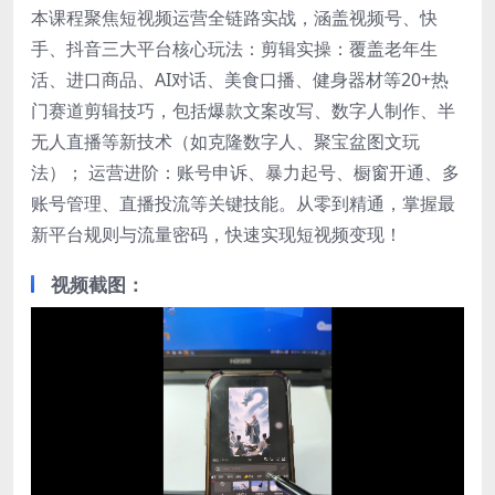
本课程聚焦短视频运营全链路实战，涵盖​​视频号、快
手、抖音​​三大平台核心玩法：剪辑实操​​：覆盖老年生
活、进口商品、AI对话、美食口播、健身器材等20+热
门赛道剪辑技巧，包括爆款文案改写、数字人制作、半
无人直播等新技术（如克隆数字人、聚宝盆图文玩
法）； ​​运营进阶​​：账号申诉、暴力起号、橱窗开通、多
账号管理、直播投流等关键技能。从零到精通，掌握最
新平台规则与流量密码，快速实现短视频变现！​​
视频截图：