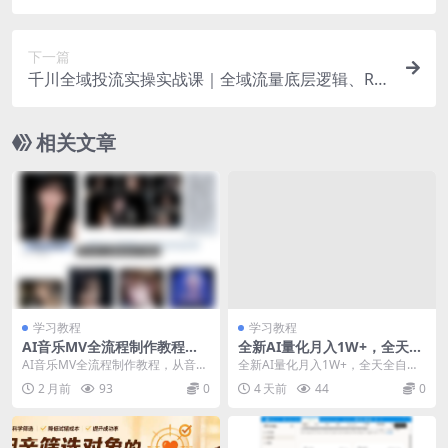
知、变量JSON解析到自媒体/商业宣传片自动化工
作流全教程
下一篇
千川全域投流实操实战课｜全域流量底层逻辑、RO
I优化控消耗、品牌推广、新号起量、商品卡&乘方
全流程落地
相关文章
学习教程
学习教程
AI音乐MV全流程制作教程，
全新AI量化月入1W+，全天全
从音乐生成到MV剪辑一站式
自动运行，不用盯不用操作，
AI音乐MV全流程制作教程，从音乐
全新AI量化月入1W+，全天全自动
搞定，打造属于自己的虚拟歌
懒人专属副业！【揭秘】
生成到MV剪辑一站式搞定，打造属
运行，不用盯不用操作，懒人专属
2 月前
93
0
4 天前
44
0
手
于自己的虚拟歌...
副业！【揭秘】 ...