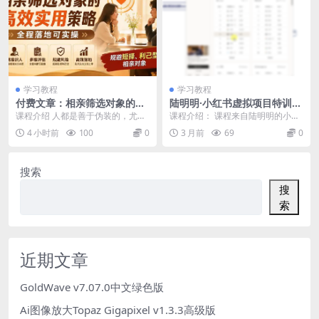
学习教程
学习教程
付费文章：相亲筛选对象的高
陆明明·小红书虚拟项目特训班
效实用策略，全程落地可实
8.0，跑通AI全流程(更新3月)
课程介绍 人都是善于伪装的，尤其
课程介绍： 课程来自陆明明的小红
操，规避短择、利己型相亲对
是相亲的时候。那么如何识别伪装?
书虚拟项目特训班 8.0，带你跑通 A
4 小时前
100
0
3 月前
69
0
象
相亲本质是双向尽...
I 全流程...
搜索
搜
索
近期文章
GoldWave v7.07.0中文绿色版
Ai图像放大Topaz Gigapixel v1.3.3高级版