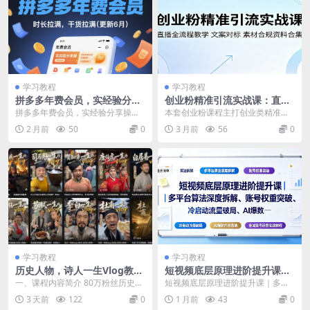
学习教程
学习教程
拼多多年费会员，实经验分享
创业粉精准引流实战课：直播
操，时长拉满，干货拉满(更新
全流程教学，文案对标，素材
拼多多年费会员，实经验分享操，
本套创业粉课程主打创业类精准粉
26年06月22日)
合规资料合集
时长拉满，干货拉满(更新26年06月
丝引流玩法，包含战劲创业粉引流
2 月前
50
0
3 月前
56
0
22日) 课程...
直播全流程教学视频，...
学习教程
学习教程
历史人物，诗人一生Vlog教
短视频底层原理进阶提升课｜
学， AI制作丨伙伴计划丨精选
多平台算法深度拆解、账号权
一、课程内容简介 80万粉丝历史赛
短视频底层原理进阶提升课｜多平
收益丨商单收徒 ，新领域红利
重突破、冷启动流量破局、AI
道博主推出2026AI历史人物生平Vl
台算法深度拆解、账号权重突破、
3 天前
122
0
1 月前
43
0
期，抓紧做
爆款内容落地与全域账号运营
og全套...
冷启动流量破局、AI...