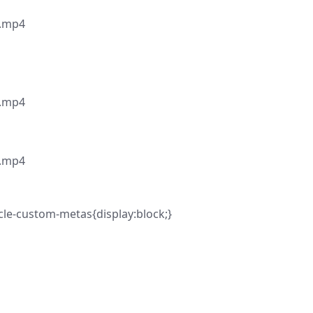
.mp4
.mp4
.mp4
le-custom-metas{display:block;}