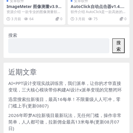
安卓软件
安卓软件
ImageMeter 图像测量v3.9.1
AutoClick自动点击器v1.4.3
3-1专业版
绿色清爽版
资源介绍 一款专业的图像测量软
软件介绍 AutoClick是一款高效的自
件，你可以使用长度测量*、角度、
动点击工具，用于执行重复的鼠标
3 月前
64
0
3 月前
75
0
面积和文本注释来注...
点击操作...
搜索
搜
索
近期文章
AI+PPT设计变现实战训练营，我们派单，让你的才华直接
变现，三大核心模块带你构建Al设计x派单变现的完整闭环
迅雷搜索拉新项目，最高16每单！不限量级人人可冲，零
门槛上手(更新0807)
2026年即梦AI拉新项目最新玩法，无任何门槛，操作非常
简单，人人都可做，拉新佣金最高13米每单(更新08月07
日)