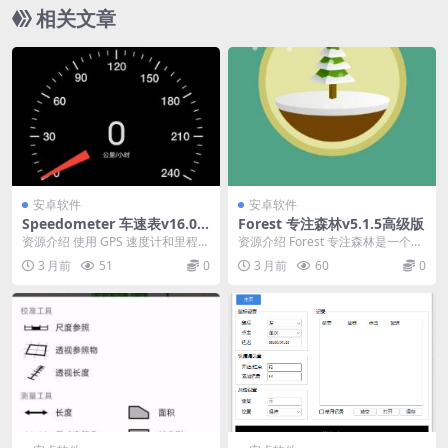
相关文章
安卓软件
安卓软件
Speedometer 车速表v16.0
Forest 专注森林v5.1.5高级版
专业版
资源介绍 使用 GPS 速度计和里程表
资源介绍 Forest 专注森林是一个帮
精准测量速度、距离和行驶里程，
助您暂时不玩手机，专心于目前工
3 月前
51
0
3 月前
60
0
轻松记录每次...
作与学*的...