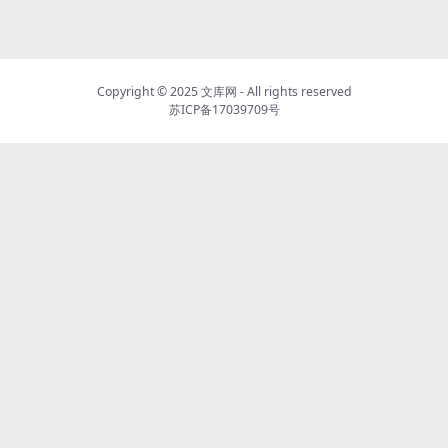
Copyright © 2025
文库网
- All rights reserved
苏ICP备17039709号